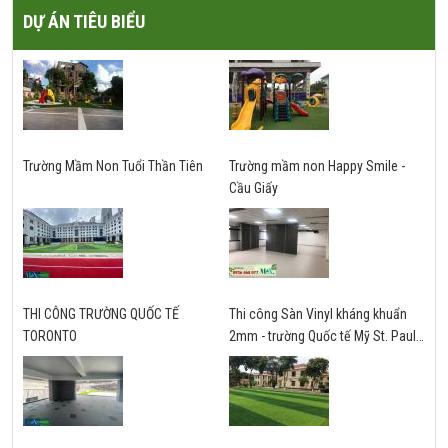
DỰ ÁN TIÊU BIỂU
Trường Mầm Non Tuổi Thần Tiên
Trường mầm non Happy Smile -
Cầu Giấy
THI CÔNG TRƯỜNG QUỐC TẾ
Thi công Sàn Vinyl kháng khuẩn
TORONTO
2mm - trường Quốc tế Mỹ St. Paul -
Hà Nội