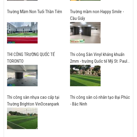
Trường Mầm Non Tuổi Thần Tiên
Trường mầm non Happy Smile -
Cầu Giấy
THI CÔNG TRƯỜNG QUỐC TẾ
Thi công Sàn Vinyl kháng khuẩn
TORONTO
2mm - trường Quốc tế Mỹ St. Paul -
Hà Nội
Thi công sàn nhựa cao cấp tại
Thi công sân cỏ nhân tạo Đại Phúc
Trường Brighton VinOceanpark
- Bắc Ninh