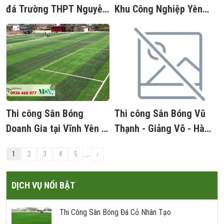
đá Trường THPT Nguyễn
Khu Công Nghiệp Yên
Đăng Đạo, TT.Lim, Tiên
Bình, Phường Đồng Tiến,
Du, Bắc Ninh
Thị Xã Phổ Yên, Tỉnh
Thái Nguyên
Thi công Sân Bóng
Thi công Sân Bóng Vũ
Doanh Gia tại Vĩnh Yên -
Thạnh - Giảng Võ - Hà
Vĩnh Phúc
Nội
1
2
3
4
5
....
›
DỊCH VỤ NỔI BẬT
Thi Công Sân Bóng Đá Cỏ Nhân Tạo