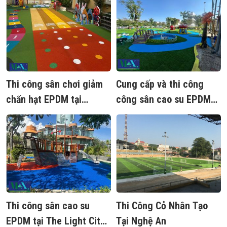
Hà Nội
Thi công sân chơi giảm
Cung cấp và thi công
chấn hạt EPDM tại
công sân cao su EPDM
trường mầm non Việt Mỹ
trường mầm non
Hạnh Thông - HCM
Thi công sân cao su
Thi Công Cỏ Nhân Tạo
EPDM tại The Light City
Tại Nghệ An