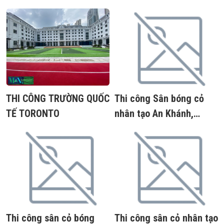
TP. HCM
THI CÔNG TRƯỜNG QUỐC
Thi công Sân bóng cỏ
TẾ TORONTO
nhân tạo An Khánh,
đường Hoàng Minh
Giám, Thanh Xuân, Hà
Nội
Thi công sân cỏ bóng
Thi công sân cỏ nhân tạo