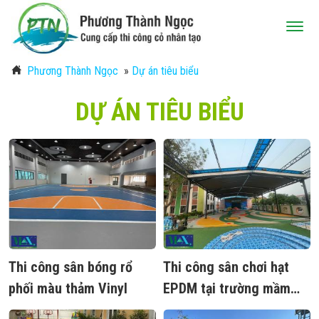
Phương Thành Ngọc
»
Dự án tiêu biểu
DỰ ÁN TIÊU BIỂU
Thi công sân bóng rổ
Thi công sân chơi hạt
phối màu thảm Vinyl
EPDM tại trường mầm
non Liên Hà - Đông anh -