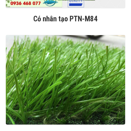
Cỏ nhân tạo PTN-M84