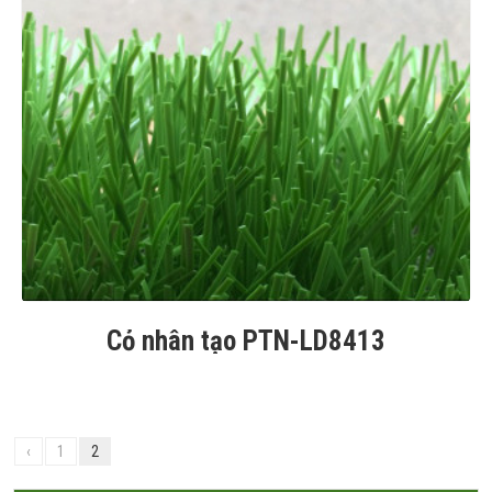
Cỏ nhân tạo PTN-LD8413
‹
1
2