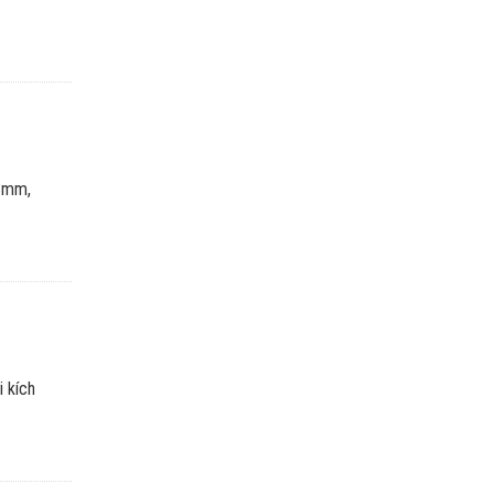
 3mm,
 kích