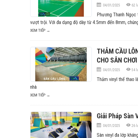
04/01/2025
62
l
Phương Thanh Ngọc tự
vượt trội. Với đa dạng độ dày từ 4.5mm đến 8mm, chúng 
XEM TIẾP →
THẢM CẦU LÔN
CHO SÂN CHƠI
04/01/2025
54
l
Thảm vinyl thể thao 
nhà
XEM TIẾP →
Giải Pháp Sàn
04/01/2025
26
l
Sàn vinyl đa lớp khán