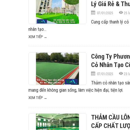
Lý Giá Rẻ & Th
07/01/2025
25
l
Cung cấp thanh lý cỏ
nhân tạo…
XEM TIẾP →
Công Ty Phươn
Cỏ Nhân Tạo C
07/01/2025
23
l
Thảm cỏ nhân tạo sân
mang đến không gian sống, làm việc hiện đại, tiện lợi.
XEM TIẾP →
THẢM CẦU LÔN
CẤP CHẤT LƯ