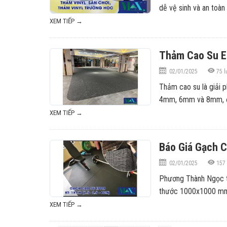
dễ vệ sinh và an toàn 
XEM TIẾP →
Thảm Cao Su EP
02/01/2025
75
l
Thảm cao su là giải 
4mm, 6mm và 8mm, đá
XEM TIẾP →
Báo Giá Gạch 
02/01/2025
157
Phương Thành Ngọc t
thước 1000x1000 mm,
XEM TIẾP →