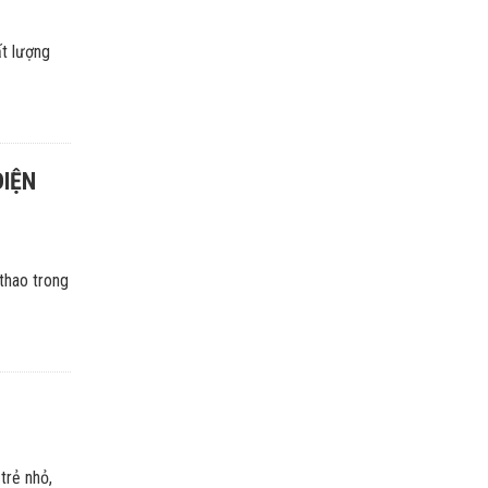
ất lượng
DIỆN
thao trong
trẻ nhỏ,