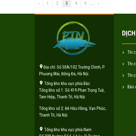
‹
1
2
3
4
5
....
›
DỊCH
Thi 
Thi 
Địa chỉ: Số 50A/102 Trường Chinh, P.
Phương Mai, Đống Đa, Hà Nội.
Thi 
Tổng kho khu vực phía Bắc:
Bảo 
Tổng kho số 1: Số 419 Phan Trọng Tuệ,
Tam Hiệp, Thanh Trì, Hà Nội.
Tổng kho số 2: Đê Hữu Hồng, Vạn Phúc,
Thanh Trì, Hà Nội.
Tổng kho khu vực phía Nam: