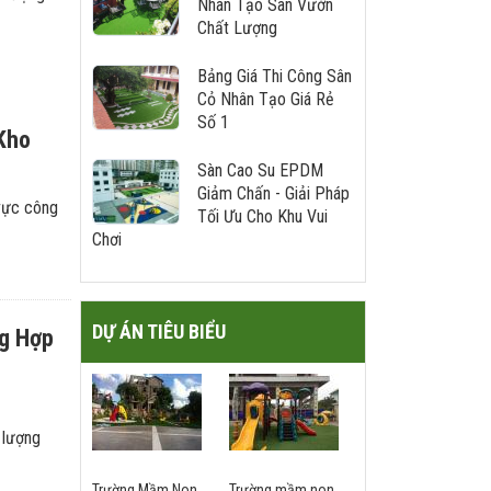
Nhân Tạo Sân Vườn
Chất Lượng
Bảng Giá Thi Công Sân
Cỏ Nhân Tạo Giá Rẻ
Số 1
Kho
Sàn Cao Su EPDM
Giảm Chấn - Giải Pháp
 vực công
Tối Ưu Cho Khu Vui
Chơi
DỰ ÁN TIÊU BIỂU
ng Hợp
 lượng
Trường Mầm Non
Trường mầm non