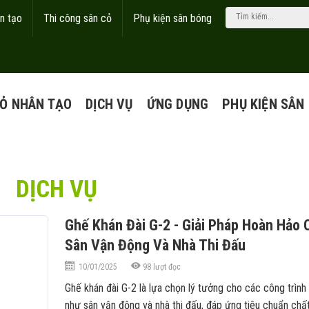
n tạo
Thi công sân cỏ
Phụ kiện sân bóng
Ỏ NHÂN TẠO
DỊCH VỤ
ỨNG DỤNG
PHỤ KIỆN SÂN
DỊCH VỤ
Ghế Khán Đài G-2 - Giải Pháp Hoàn Hảo 
Sân Vận Động Và Nhà Thi Đấu
10/01/2025
98
lượt đọc
Ghế khán đài G-2 là lựa chọn lý tưởng cho các công trình
như sân vận động và nhà thi đấu, đáp ứng tiêu chuẩn chấ