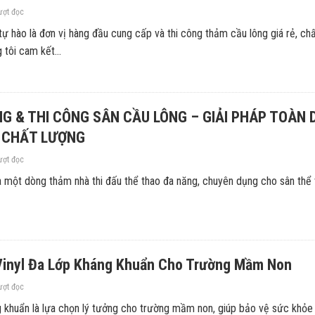
ượt đọc
 hào là đơn vị hàng đầu cung cấp và thi công thảm cầu lông giá rẻ, ch
tôi cam kết...
G & THI CÔNG SÂN CẦU LÔNG – GIẢI PHÁP TOÀN 
 CHẤT LƯỢNG
ượt đọc
là một dòng thảm nhà thi đấu thể thao đa năng, chuyên dụng cho sân thể 
 Vinyl Đa Lớp Kháng Khuẩn Cho Trường Mầm Non
ượt đọc
g khuẩn là lựa chọn lý tưởng cho trường mầm non, giúp bảo vệ sức khỏe 