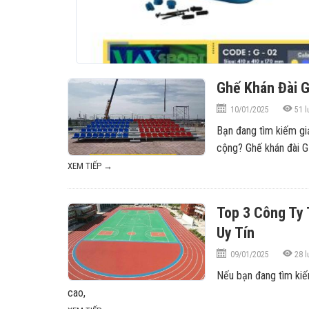
Ghế Khán Đài G
10/01/2025
51
l
Bạn đang tìm kiếm giả
cộng? Ghế khán đài G-
XEM TIẾP →
Top 3 Công Ty
Uy Tín
09/01/2025
28
l
Nếu bạn đang tìm kiế
cao,