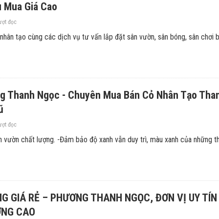
u Mua Giá Cao
ượt đọc
 nhân tạo cùng các dịch vụ tư vấn lắp đặt sân vườn, sân bóng, sân chơi 
g Thanh Ngọc - Chuyên Mua Bán Cỏ Nhân Tạo Than
ũ
ượt đọc
 vườn chất lượng. -Đảm bảo độ xanh vẫn duy trì, màu xanh của những 
G GIÁ RẺ – PHƯƠNG THANH NGỌC, ĐƠN VỊ UY TÍN
ỢNG CAO