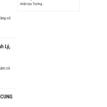
nhân tạo Trường
THCS Văn Khê - Hà
Nội
bằng cỏ
h Lý,
thảm cỏ
 CUNG