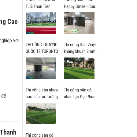
Tuổi Thần Tiên
Happy Smile - Cầu
Giấy
ng Cao
nghiệp với
THI CÔNG TRƯỜNG
Thi công Sàn Vinyl
QUỐC TẾ TORONTO
kháng khuẩn 2mm -
trường Quốc tế Mỹ
St. Paul - Hà Nội
Thi công sàn nhựa
Thi công sân cỏ
y để
cao cấp tại Trường
nhân tạo Đại Phúc -
Brighton
Bắc Ninh
VinOceanpark
 Thanh
Thi công sân cỏ