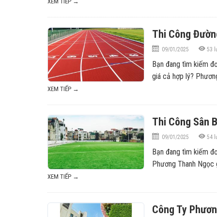
XEM TIẾP →
Thi Công Đườn
09/01/2025
53
l
Bạn đang tìm kiếm đơn
giá cả hợp lý? Phương
XEM TIẾP →
Thi Công Sân B
09/01/2025
54
l
Bạn đang tìm kiếm đơ
Phương Thanh Ngọc gi
XEM TIẾP →
Công Ty Phươn