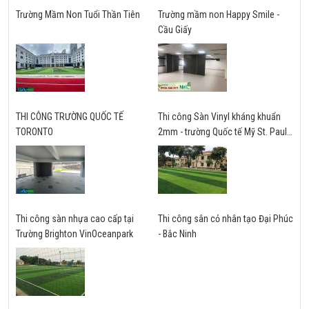
Trường Mầm Non Tuổi Thần Tiên
Trường mầm non Happy Smile -
Cầu Giấy
THI CÔNG TRƯỜNG QUỐC TẾ
Thi công Sàn Vinyl kháng khuẩn
TORONTO
2mm - trường Quốc tế Mỹ St. Paul -
Hà Nội
Thi công sàn nhựa cao cấp tại
Thi công sân cỏ nhân tạo Đại Phúc
Trường Brighton VinOceanpark
- Bắc Ninh