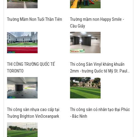
Trường Mầm Non Tuổi Thần Tiên
Trường mầm non Happy Smile -
Cầu Giấy
THI CÔNG TRƯỜNG QUỐC TẾ
Thi công Sàn Vinyl kháng khuẩn
TORONTO
2mm - trường Quốc tế Mỹ St. Paul -
Hà Nội
Thi công sàn nhựa cao cấp tại
Thi công sân cỏ nhân tạo Đại Phúc
Trường Brighton VinOceanpark
- Bắc Ninh