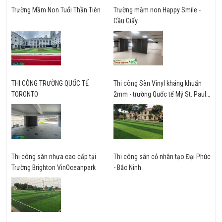
Trường Mầm Non Tuổi Thần Tiên
Trường mầm non Happy Smile -
Cầu Giấy
THI CÔNG TRƯỜNG QUỐC TẾ
Thi công Sàn Vinyl kháng khuẩn
TORONTO
2mm - trường Quốc tế Mỹ St. Paul -
Hà Nội
Thi công sàn nhựa cao cấp tại
Thi công sân cỏ nhân tạo Đại Phúc
Trường Brighton VinOceanpark
- Bắc Ninh