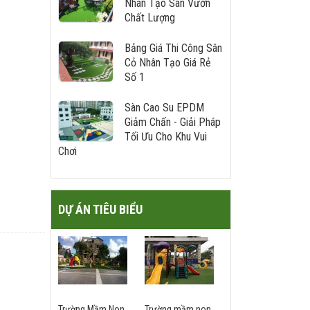
Nhân Tạo Sân Vườn
Chất Lượng
Bảng Giá Thi Công Sân
Cỏ Nhân Tạo Giá Rẻ
Số 1
Sàn Cao Su EPDM
Giảm Chấn - Giải Pháp
Tối Ưu Cho Khu Vui
Chơi
DỰ ÁN TIÊU BIỂU
Trường Mầm Non
Trường mầm non