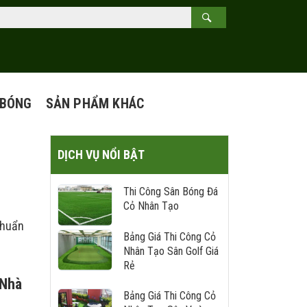
 BÓNG
SẢN PHẨM KHÁC
-
DỊCH VỤ NỔI BẬT
Thi Công Sân Bóng Đá
Cỏ Nhân Tạo
chuẩn
Bảng Giá Thi Công Cỏ
Nhân Tạo Sân Golf Giá
Rẻ
 Nhà
Bảng Giá Thi Công Cỏ