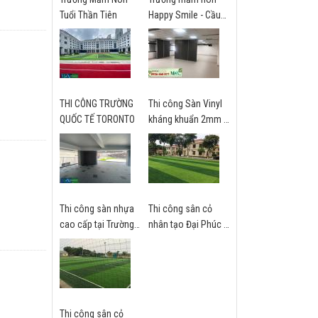
Tuổi Thần Tiên
Happy Smile - Cầu
Giấy
THI CÔNG TRƯỜNG
Thi công Sàn Vinyl
QUỐC TẾ TORONTO
kháng khuẩn 2mm -
trường Quốc tế Mỹ
St. Paul - Hà Nội
Thi công sàn nhựa
Thi công sân cỏ
cao cấp tại Trường
nhân tạo Đại Phúc -
Brighton
Bắc Ninh
VinOceanpark
Thi công sân cỏ