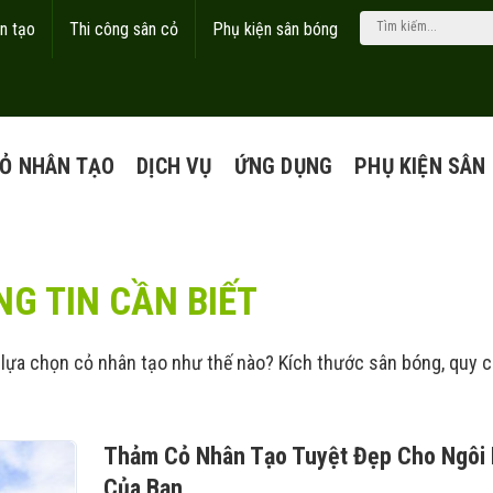
n tạo
Thi công sân cỏ
Phụ kiện sân bóng
Ỏ NHÂN TẠO
DỊCH VỤ
ỨNG DỤNG
PHỤ KIỆN SÂN
G TIN CẦN BIẾT
g, lựa chọn cỏ nhân tạo như thế nào? Kích thước sân bóng, quy 
Thảm Cỏ Nhân Tạo Tuyệt Đẹp Cho Ngôi
Của Bạn