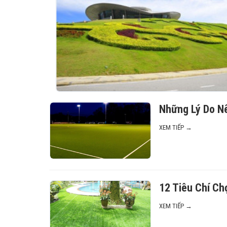
Những Lý Do N
XEM TIẾP →
12 Tiêu Chí C
XEM TIẾP →