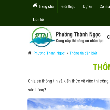
Trang chủ
Giới thiệu
Dự án
Cỏ nhâ
Liên hệ
C
Phương Thành Ngọc
»
Thông tin cần biết
THÔN
Chia sẻ thông tin và kiến thức về việc thi côn
sân bóng?