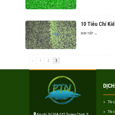
10 Tiêu Chí Ki
XEM TIẾP →
‹
1
2
3
DỊCH
Thi 
Thi 
Địa chỉ: Số 50A/102 Trường Chinh, P.