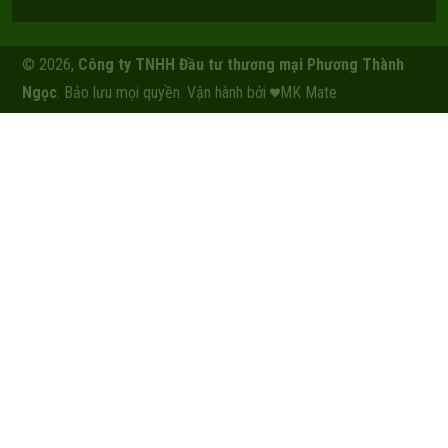
© 2026,
Công ty TNHH Đầu tư thương mại Phương Thành
Ngọc
. Bảo lưu mọi quyền. Vận hành bởi
MK Mate