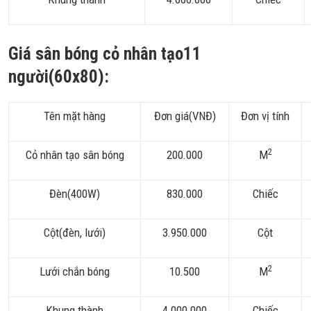
Giá sân bóng cỏ nhân tạo11
người(60x80):
Tên mặt hàng
Đơn giá(VNĐ)
Đơn vị tính
2
Cỏ nhân tạo sân bóng
200.000
M
Đèn(400W)
830.000
Chiếc
Cột(đèn, lưới)
3.950.000
Cột
2
Lưới chắn bóng
10.500
M
Khung thành
4.000.000
Chiếc