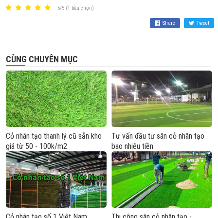
5/5 (1 bầu chọn)
Share
Tweet
CÙNG CHUYÊN MỤC
Cỏ nhân tạo thanh lý cũ sẵn kho
Tư vấn đầu tư sân cỏ nhân tạo
giá từ 50 - 100k/m2
bao nhiêu tiền
Cỏ nhân tạo số 1 Việt Nam
Thi công sân cỏ nhân tạo -